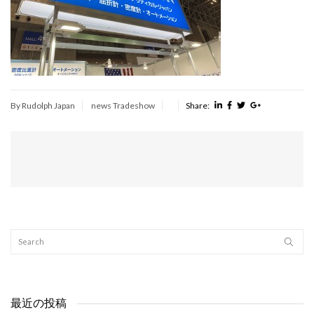
By Rudolph Japan
news
Tradeshow
Share:
最近の投稿