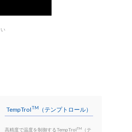
さい
TM
TempTrol
（テンプトロール）
TM
高精度で温度を制御するTempTrol
（テ