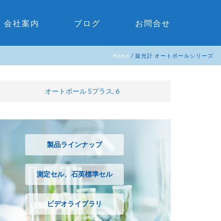
会社案内
ブログ
お問合せ
Home
/
旋光計 オートポールシリーズ
オートポール 5プラス, 6
製品ラインナップ
測定セル、石英標準セル
ビデオライブラリ