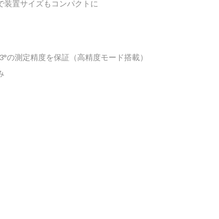
用で装置サイズもコンパクトに
003°の測定精度を保証（高精度モード搭載）
み
）