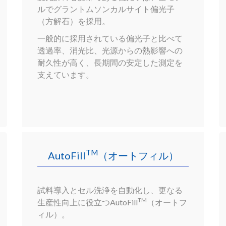
ルでグラントムソンカルサイト偏光子
（方解石）を採用。
一般的に採用されている偏光子と比べて
透過率、消光比、光源からの熱影響への
耐久性が高く、長期間の安定した測定を
支えています。
TM
AutoFill
（オートフィル）
試料導入とセル洗浄を自動化し、更なる
TM
生産性向上に役立つAutoFill
（オートフ
ィル）。